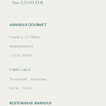
Įprasta
Nuo €25,00 EUR
kaina
AMANDUS GOURMET
Užupio g. 22 Vilnius
info@amandus.lt
+37067541191
DARBO LAIKAS
Trečiadienį - šeštadienį
10:00 - 18:00
RESTORANAS AMANDUS