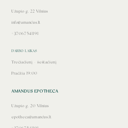
Užupio g. 22 Vilnius
info@amandus.lt
+37067541191
DARBO LAIKAS
Trečiadienį - šeštadienį
Pradžia 19:00
AMANDUS EPOTHECA
Užupio g. 20 Vilnius
epotheca@amandus.lt