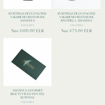
a
:
KVIETIMAS DEGUSTACINEI
KVIETIMAS DEGUSTACINEI
VAKARIENEI RESTORANE
VAKARIENEI RESTORANE
AMANDUS
EPOTHECA. AMANDUS
AMANDUS
Tiekėjas:
AMANDUS
Tiekėjas:
Įprasta
Nuo €100,00 EUR
Įprasta
Nuo €75,00 EUR
kaina
kaina
"AMANDUS GOURMET"
KRAUTUVĖLĖS DOVANŲ
KUPONAS
AMANDUS
Tiekėjas: